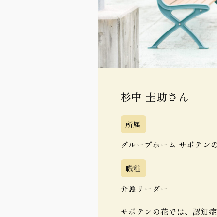
杉中 圭助さん
所属
グループホーム サボテン
職種
介護リーダー
サボテンの花では、認知症